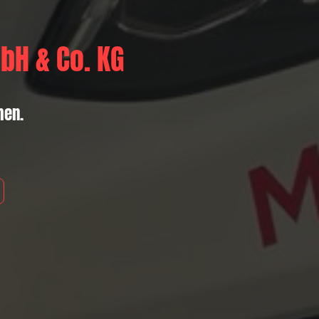
bH & Co. KG
chen.